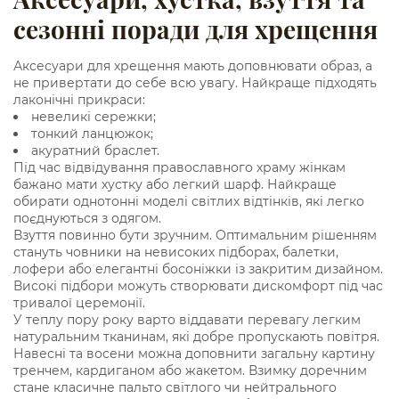
сезонні поради для хрещення
Аксесуари для хрещення мають доповнювати образ, а
не привертати до себе всю увагу. Найкраще підходять
лаконічні прикраси:
невеликі сережки;
тонкий ланцюжок;
акуратний браслет.
Під час відвідування православного храму жінкам
бажано мати хустку або легкий шарф. Найкраще
обирати однотонні моделі світлих відтінків, які легко
поєднуються з одягом.
Взуття повинно бути зручним. Оптимальним рішенням
стануть човники на невисоких підборах, балетки,
лофери або елегантні босоніжки із закритим дизайном.
Високі підбори можуть створювати дискомфорт під час
тривалої церемонії.
У теплу пору року варто віддавати перевагу легким
натуральним тканинам, які добре пропускають повітря.
Навесні та восени можна доповнити загальну картину
тренчем, кардиганом або жакетом. Взимку доречним
стане класичне пальто світлого чи нейтрального