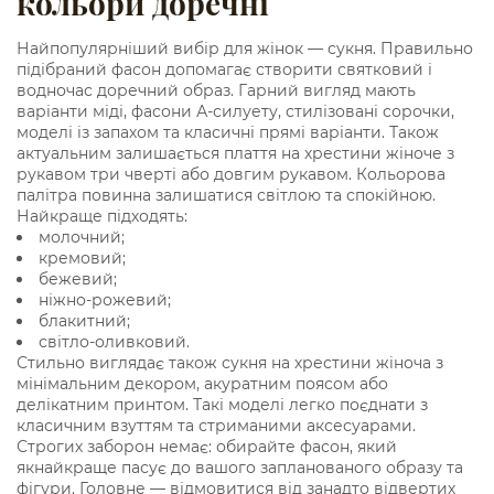
кольори доречні
Найпопулярніший вибір для жінок — сукня. Правильно
підібраний фасон допомагає створити святковий і
водночас доречний образ. Гарний вигляд мають
варіанти міді, фасони А-силуету, стилізовані сорочки,
моделі із запахом та класичні прямі варіанти. Також
актуальним залишається плаття на хрестини жіноче з
рукавом три чверті або довгим рукавом. Кольорова
палітра повинна залишатися світлою та спокійною.
Найкраще підходять:
молочний;
кремовий;
бежевий;
ніжно-рожевий;
блакитний;
світло-оливковий.
Стильно виглядає також сукня на хрестини жіноча з
мінімальним декором, акуратним поясом або
делікатним принтом. Такі моделі легко поєднати з
класичним взуттям та стриманими аксесуарами.
Строгих заборон немає: обирайте фасон, який
якнайкраще пасує до вашого запланованого образу та
фігури. Головне — відмовитися від занадто відвертих