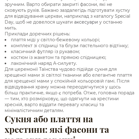
зручним. Варто обирати закриті фасони, які не
сковують рухів. Бажано заздалегідь підготувати хустку
для відвідування церкви, наприклад з каталогу Special
Day, щоб не довелося шукати
аксесуари
у останню
мить.
Приклади доречних рішень:
плаття міді у світло-бежевому кольорі;
комплект зі спідниці та блузи пастельного відтінку;
класичний футляр із рукавом;
костюм із жакетом та прямою спідницею;
лаконічний наряд А-силуету.
Для церемонії Таїнства чудово підійде сукня для
хрещеної мами зі світлої тканини або елегантне плаття
для хрещеної мами у спокійній кольоровій гамі. Після
відвідування храму можна переодягнутися у щось
більш практичне, якщо є потреба. Отже, головна порада
— тим, хто розмірковує, що одягнути на хрестини
хресній, варто віддати перевагу класиці та
мінімалістичним деталям.
Сукня або плаття на
хрестини: які фасони та