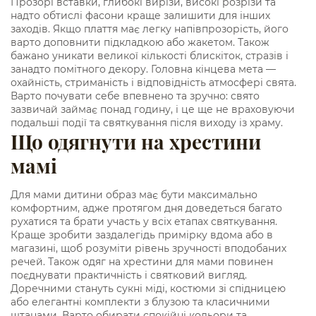
Прозорі вставки, глибокі вирізи, високі розрізи та
надто обтислі фасони краще залишити для інших
заходів. Якщо плаття має легку напівпрозорість, його
варто доповнити підкладкою або жакетом. Також
бажано уникати великої кількості блискіток, стразів і
занадто помітного декору. Головна кінцева мета —
охайність, стриманість і відповідність атмосфері свята.
Варто почувати себе впевнено та зручно: свято
зазвичай займає понад годину, і це ще не враховуючи
подальші події та святкування після виходу із храму.
Що одягнути на хрестини
мамі
Для мами дитини образ має бути максимально
комфортним, адже протягом дня доведеться багато
рухатися та брати участь у всіх етапах святкування.
Краще зробити заздалегідь примірку вдома або в
магазині, щоб розуміти рівень зручності вподобаних
речей. Також одяг на хрестини для мами повинен
поєднувати практичність і святковий вигляд.
Доречними стануть сукні міді, костюми зі спідницею
або елегантні комплекти з блузою та класичними
штанами. Варто обирати спокійні кольори та