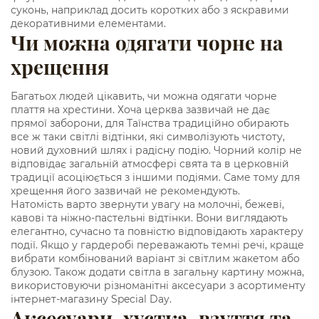
суконь, наприклад досить коротких або з яскравими
декоративними елементами.
Чи можна одягати чорне на
хрещення
Багатьох людей цікавить, чи можна одягати чорне
плаття на хрестини. Хоча церква зазвичай не дає
прямої заборони, для Таїнства традиційно обирають
все ж таки світлі відтінки, які символізують чистоту,
новий духовний шлях і радісну подію. Чорний колір не
відповідає загальній атмосфері свята та в церковній
традиції асоціюється з іншими подіями. Саме тому для
хрещення його зазвичай не рекомендують.
Натомість варто звернути увагу на молочні, бежеві,
кавові та ніжно-пастельні відтінки. Вони виглядають
елегантно, сучасно та повністю відповідають характеру
події. Якщо у гардеробі переважають темні речі, краще
вибрати комбінований варіант зі світлим жакетом або
блузою. Також додати світла в загальну картину можна,
використовуючи різноманітні аксесуари з асортименту
інтернет-магазину Special Day.
Аксесуари, хустка, взуття та