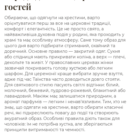
гостей
Обираючи, що одягнути на хрестини, варто
орієнтуватися перш за все на церковні традиції,
комфорт і елегантність. Це не просто свято, а
найважливіша духовна подія у родині, яка проходить у
храмі та має особливу атмосферу. Саме тому образ для
цього дня варто підбирати стриманий, охайний та
доречний. Основне правило — закритий одяг. Сукня
або спідниця мають прикривати коліна, а верх — плечі,
декольте та живіт. У православних церквах жінки
зазвичай покривають голову
хусткою
або легким
шарфом. Для церемонії краще вибрати зручне взуття,
адже під час Таїнства часто доводиться довго стояти.
Для святкового стилю пасують світлі відтінки: білий,
молочний, бежевий, пудрово-рожевий, блакитний або
лавандовий. Макіяж має залишатися природним, а
аромат парфумів — легким і ненав’язливим. Тим, хто не
знає, що одягати на хрестини, варто обирати класичні
речі, які підкреслюють повагу до події та створюють
акуратний образ. Особливі правила діють також для
чоловіків: їм не потрібна хустка, але зберігаються
принципи витриманості та чемності.