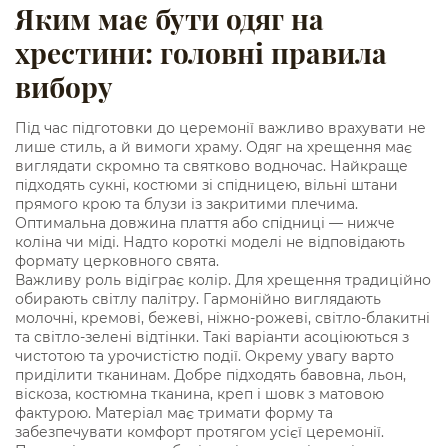
Яким має бути одяг на
хрестини: головні правила
вибору
Під час підготовки до церемонії важливо врахувати не
лише стиль, а й вимоги храму. Одяг на хрещення має
виглядати скромно та святково водночас. Найкраще
підходять сукні, костюми зі спідницею, вільні штани
прямого крою та блузи із закритими плечима.
Оптимальна довжина плаття або спідниці — нижче
коліна чи міді. Надто короткі моделі не відповідають
формату церковного свята.
Важливу роль відіграє колір. Для хрещення традиційно
обирають світлу палітру. Гармонійно виглядають
молочні, кремові, бежеві, ніжно-рожеві, світло-блакитні
та світло-зелені відтінки. Такі варіанти асоціюються з
чистотою та урочистістю події. Окрему увагу варто
приділити тканинам. Добре підходять бавовна, льон,
віскоза, костюмна тканина, креп і шовк з матовою
фактурою. Матеріал має тримати форму та
забезпечувати комфорт протягом усієї церемонії.