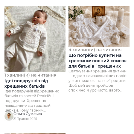
4 хвилин(и) на читання
Що потрібно купити на
хрестини: повний список
для батьків і хрещених
Святкування хрещення дитини
1 хвилин(и) на читання
— одна з найважливіших подій
Ідеї подарунків від
у житті малюка та всієї родини.
Щоб цей день пройшов
хрещених батьків
спокійно й урочисто, варто
Ідеї подарунків від хрещених
заздалегідь п...
батьків та гостей Релігійні
подарунки. Хрещення
невіддільне від традицій
церкви. Тому гарним
Ольга Сумська
подарунком стане хрестик ...
31 Травня 2025