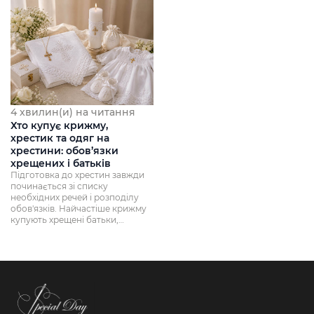
4 хвилин(и) на читання
Хто купує крижму,
хрестик та одяг на
хрестини: обов’язки
хрещених і батьків
Підготовка до хрестин завжди
починається зі списку
необхідних речей і розподілу
обов'язків. Найчастіше крижму
купують хрещені батьки,
хрестик можуть п...