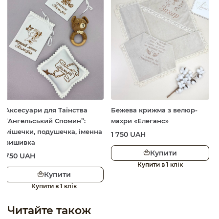
ари для Таїнства
Бежева крижма з велюр-
Білий ш
ьський Спомин”:
махри «Елеганс»
«Grace» 
и, подушечка, іменна
мережив
1 750
UAH
ка
950
UAH
Купити
AH
Купити в 1 клік
Купити
К
Купити в 1 клік
Читайте також