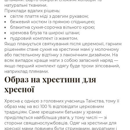
натуральні тканини.
Приклади вдалих рішень:
світле плаття міді з довгим рукавом;
бежевий костюм із прямою спідницею;
блакитна сукня-сорочка вільного крою;
кремова блуза та широкі штани;
пудровий комплект із жакетом.
Якщо планується святкування після церемонії, гарним
рішенням стане сукня на хрестини мамі у молочному
або пастельному відтінку з лаконічним дизайном. На
всяк випадок краще мати з собою запасний наряд —
якщо перший комплект одягу буде трохи зіпсований,
наприклад плямами.
Образ на хрестини для
хресної
Хресна є однією з головних учасниць Таїнства, тому її
образ має на всі 100 % відповідати церковним
традиціям. Саме хрещеним батькам у храмах
приділяється найбільша увага, у тому числі — зі
сторони священослужбовців. Одяг на хрестини для
хресної мами повинен бути стриманим, акуратним і