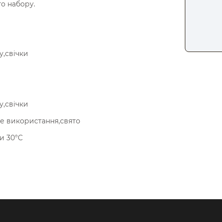
о набору.
у,свічки
у,свічки
е використання,свято
и 30°C