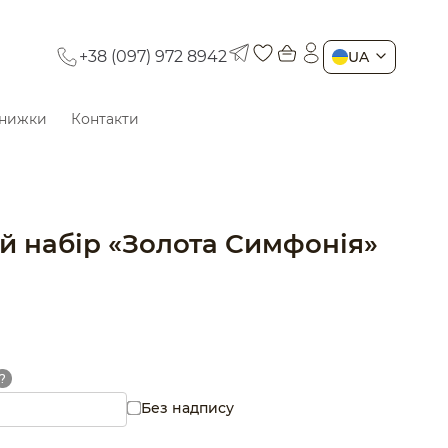
+38 (097) 972 8942
UA
нижки
Контакти
й набір «Золота Симфонія»
?
Без надпису