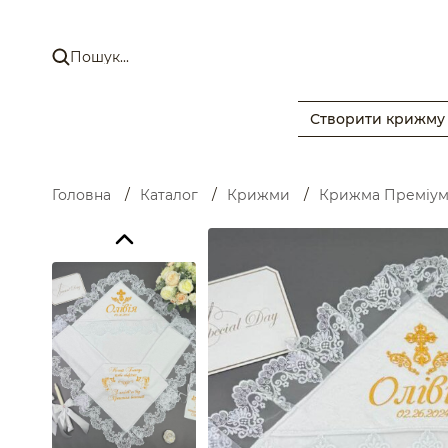
Створити крижму
Головна
/
Каталог
/
Крижми
/
Крижма Преміу