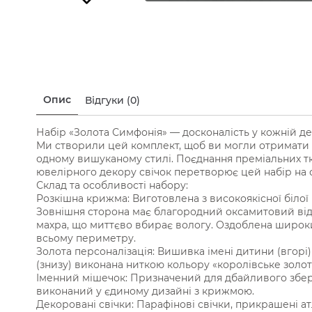
Опис
Відгуки (0)
Набір «Золота Симфонія» — досконалість у кожній де
Ми створили цей комплект, щоб ви могли отримати в
одному вишуканому стилі. Поєднання преміальних т
ювелірного декору свічок перетворює цей набір на 
Склад та особливості набору:
Розкішна крижма: Виготовлена з високоякісної білої
Зовнішня сторона має благородний оксамитовий від
махра, що миттєво вбирає вологу. Оздоблена широ
всьому периметру.
Золота персоналізація: Вишивка імені дитини (вгор
(знизу) виконана ниткою кольору «королівське золот
Іменний мішечок: Призначений для дбайливого збер
виконаний у єдиному дизайні з крижмою.
Декоровані свічки: Парафінові свічки, прикрашені 