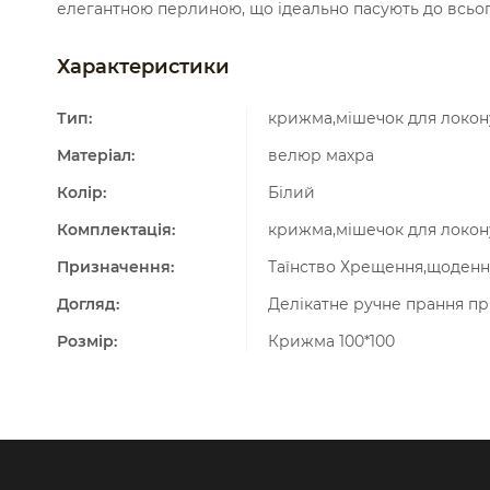
елегантною перлиною, що ідеально пасують до всьог
Характеристики
Тип:
крижма,мішечок для локон
Матеріал:
велюр махра
Колір:
Білий
Комплектація:
крижма,мішечок для локон
Призначення:
Таїнство Хрещення,щоденн
Догляд:
Делікатне ручне прання пр
Розмір:
Крижма 100*100