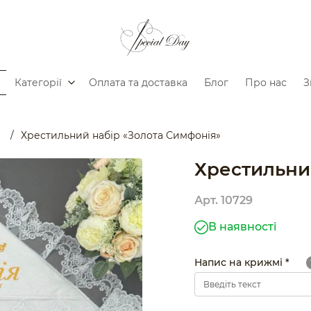
Категорії
Оплата та доставка
Блог
Про нас
З
м
/
Хрестильний набір «Золота Симфонія»
Хрестильни
Арт. 10729
В наявності
Напис на крижмі *