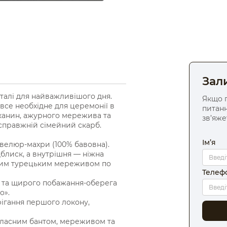
Зал
талі для найважливішого дня.
Якщо п
се необхідне для церемонії в
питанн
канин, ажурного мережива та
зв’яже
справжній сімейний скарб.
Ім’я
 велюр-махри (100% бавовна).
блиск, а внутрішня — ніжна
ким турецьким мереживом по
Телеф
і) та щирого побажання-оберега
о».
ігання першого локону,
атласним бантом, мереживом та