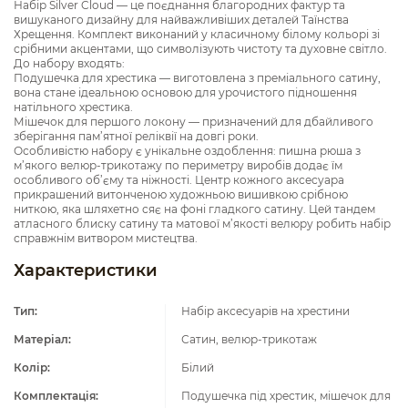
Набір Silver Cloud — це поєднання благородних фактур та
вишуканого дизайну для найважливіших деталей Таїнства
Хрещення. Комплект виконаний у класичному білому кольорі зі
срібними акцентами, що символізують чистоту та духовне світло.
До набору входять:
Подушечка для хрестика — виготовлена з преміального сатину,
вона стане ідеальною основою для урочистого підношення
натільного хрестика.
Мішечок для першого локону — призначений для дбайливого
зберігання пам’ятної реліквії на довгі роки.
Особливістю набору є унікальне оздоблення: пишна рюша з
м’якого велюр-трикотажу по периметру виробів додає їм
особливого об’єму та ніжності. Центр кожного аксесуара
прикрашений витонченою художньою вишивкою срібною
ниткою, яка шляхетно сяє на фоні гладкого сатину. Цей тандем
атласного блиску сатину та матової м’якості велюру робить набір
справжнім витвором мистецтва.
Характеристики
Тип:
Набір аксесуарів на хрестини
Матеріал:
Сатин, велюр-трикотаж
Колір:
Білий
Комплектація:
Подушечка під хрестик, мішечок для