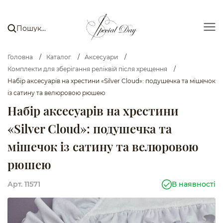
Головна
/
Каталог
/
Аксесуари
/
Комплекти для зберігання реліквій після хрещення
/
Набір аксесуарів на хрестини «Silver Cloud»: подушечка та мішечок
із сатину та велюровою рюшею
Набір аксесуарів на хрестини
«Silver Cloud»: подушечка та
мішечок із сатину та велюровою
рюшею
Арт. 11571
В наявності