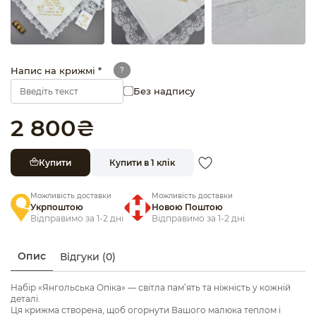
Напис на крижмі *
?
Без надпису
2 800
₴
Купити
Купити в 1 клік
Можливість доставки
Можливість доставки
Укрпоштою
Новою Поштою
Відправимо за 1-2 дні
Відправимо за 1-2 дні
Опис
Відгуки (0)
Набір «Янгольська Опіка» — світла пам’ять та ніжність у кожній
деталі.
Ця крижма створена, щоб огорнути Вашого малюка теплом і