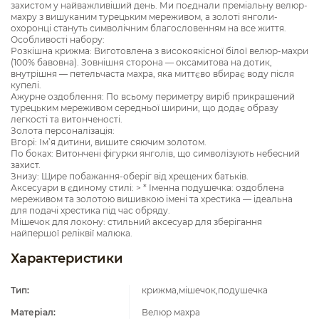
захистом у найважливіший день. Ми поєднали преміальну велюр-
махру з вишуканим турецьким мереживом, а золоті янголи-
охоронці стануть символічним благословенням на все життя.
Особливості набору:
Розкішна крижма: Виготовлена з високоякісної білої велюр-махри
(100% бавовна). Зовнішня сторона — оксамитова на дотик,
внутрішня — петельчаста махра, яка миттєво вбирає воду після
купелі.
Ажурне оздоблення: По всьому периметру виріб прикрашений
турецьким мереживом середньої ширини, що додає образу
легкості та витонченості.
Золота персоналізація:
Вгорі: Ім’я дитини, вишите сяючим золотом.
По боках: Витончені фігурки янголів, що символізують небесний
захист.
Знизу: Щире побажання-оберіг від хрещених батьків.
Аксесуари в єдиному стилі: > * Іменна подушечка: оздоблена
мереживом та золотою вишивкою імені та хрестика — ідеальна
для подачі хрестика під час обряду.
Мішечок для локону: стильний аксесуар для зберігання
найпершої реліквії малюка.
Характеристики
Тип:
крижма,мішечок,подушечка
Матеріал:
Велюр махра