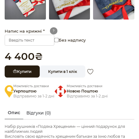
Напис на крижмі *
?
Без надпису
4 400
₴
Купити
Купити в 1 клік
Можливість доставки
Можливість доставки
Укрпоштою
Новою Поштою
Відправимо за 1-2 дні
Відправимо за 1-2 дні
Опис
Відгуки (0)
Набір рушників «Подяка Хрещеним» — цінний подарунок для
найближчих людей
Висловіть свою вдячність хрещеним батькам за їхню любов та