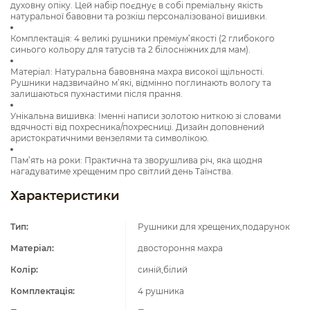
духовну опіку. Цей набір поєднує в собі преміальну якість
натуральної бавовни та розкіш персоналізованої вишивки.
Комплектація: 4 великі рушники преміум’якості (2 глибокого
синього кольору для татусів та 2 білосніжних для мам).
Матеріал: Натуральна бавовняна махра високої щільності.
Рушники надзвичайно м’які, відмінно поглинають вологу та
залишаються пухнастими після прання.
Унікальна вишивка: Іменні написи золотою ниткою зі словами
вдячності від похресника/похресниці. Дизайн доповнений
аристократичними вензелями та символікою.
Пам’ять на роки: Практична та зворушлива річ, яка щодня
нагадуватиме хрещеним про світлий день Таїнства.
Характеристики
Тип:
Рушники для хрещених,подарунок
Матеріал:
двостороння махра
Колір:
синій,білий
Комплектація:
4 рушника