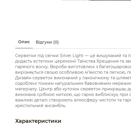
Опис
Відгуки (0)
Серветки під свічки Silver Light — це вишуканий та 
додасть естетики церемонії Таїнства Хрещення та зах
гарячого воску. Вироби виготовлені з багатошаровог
вирізняється своєю особливою м’якістю та легкою, 
Дизайн серветок виконаний у лаконічному та шляхет
оздоблені тонким натуральним бавовняним мереживо
матеріалу. Центр або куточок серветок прикрашає д
виконана срібною ниткою, що гарно виблискує при св
важливі деталі створюють атмосферу чистоти та га
хрестильний ансамбль.
Характеристики