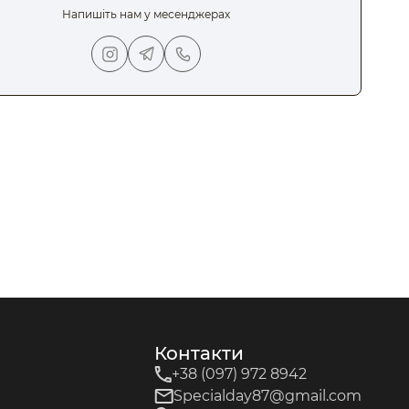
Напишіть нам у месенджерах
Контакти
+38 (097) 972 8942
Specialday87@gmail.com