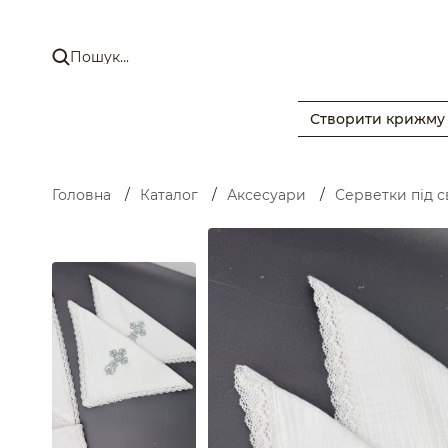
Створити крижму
Головна
/
Каталог
/
Аксесуари
/
Серветки під с