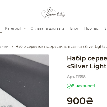
Категорії
Оплата та доставка
Блог
Про нас
З
вічки
/
Набір серветок під хрестильні свічки «Silver Light» з
Набір серве
«Silver Light
Арт. 11358
В наявності
900
₴