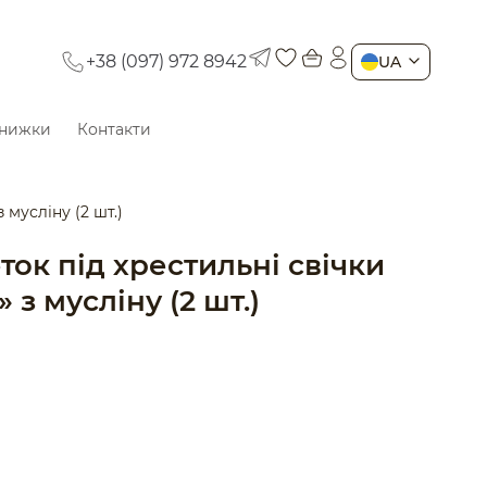
+38 (097) 972 8942
UA
нижки
Контакти
 мусліну (2 шт.)
ток під хрестильні свічки
» з мусліну (2 шт.)