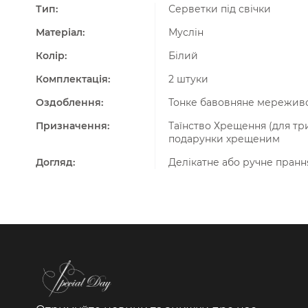
Тип:
Серветки під свічки
Матеріал:
Муслін
Колір:
Білий
Комплектація:
2 штуки
Оздоблення:
Тонке бавовняне мереживо
Призначення:
Таїнство Хрещення (для тр
подарунки хрещеним
Догляд:
Делікатне або ручне пранн