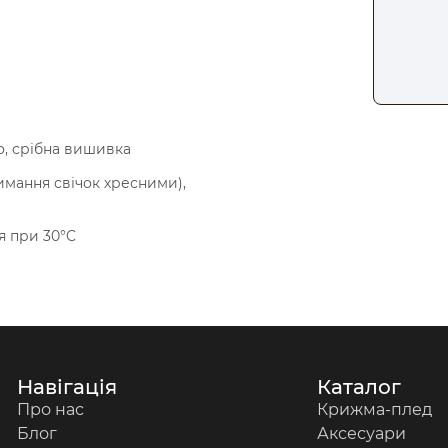
, срібна вишивка
имання свічок хресними),
я при 30°C
Навігація
Каталог
Про нас
Крижма-плед
Блог
Аксесуари