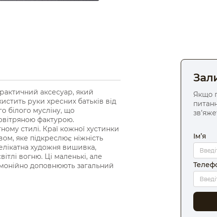
Зал
практичний аксесуар, який
Якщо п
истить руки хресних батьків від
питанн
о білого мусліну, що
зв’яже
повітряною фактурою.
ному стилі. Краї кожної хустинки
Ім’я
м, яке підкреслює ніжність
елікатна художня вишивка,
ітлі вогню. Ці маленькі, але
Телеф
рмонійно доповнюють загальний