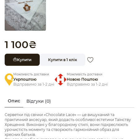
1 100
₴
Купити
Купити в 1 клік
Можливість доставки
Можливість доставки
Укрпоштою
Новою Поштою
Відправимо за 1-2 дні
Відправимо за 1-2 дні
Опис
Відгуки (0)
Серветки під свічки «Chocolate Lace» — це вишуканий та
практичний аксесуар, який додасть особливої естетики Таїнству
Хрещення. Виконані у благородному стилі, вони підкреслюють
урочистість моменту та створюють гармонійний образ для
хресних батьків.