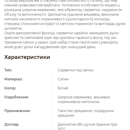
Основа виробів виготовлена з високоякісного сатину, що має
ніжний шовковистий відблиск. Головною особливістю моделі є
розкішне широке мереживо, яке обрамляє серветки, надаючи їм
об’єму та витонченості. Делікатна художня вишивка, виконана
ниткою насиченого коричневого (шоколадного) кольору,
створює стильний контраст із світлою тканиною та виглядає дуже
шляхетно.
Окрім декоративної функції, серветки надійно захищають руки
хресних та святковий одяг від крапель гарячого воску під час
тримання свічок у храмі. Цей набір стане пам’ятним сувеніром,
який довгі роки нагадуватиме про значущий день.
Характеристики
Тип:
Серветки під свічки
Матеріал:
Сатин
Колір:
Білий
Оздоблення:
Широке мереживо, вишивка
коричневою ниточкою
Призначення:
Таїнство хрещення, подарунки
хрещним
Догляд:
Делікатне або ручне прання при
30°C