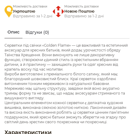
Можливість доставки
Можливість доставки
Укрпоштою
Новою Поштою
Відправимо за 1-2 дні
Відправимо за 1-2 дні
Опис
Відгуки (0)
Серветки під свічки «Golden Flame» — це важливий та естетичний
аксесуар для хресних батьків, який додає урочистості обряду
Таїнства Хрещення. Вони виконують не лише декоративну
функцію, створюючи єдиний стиль із хрестильним вбранням
дитини, а й практичну — захищають руки та одяг хресних від
крапель воску під час молитви.
Вироби виготовлені з преміального білого сатину, який має
благородний шовковистий блиск. Краї серветок оздоблені
витонченим тонким мереживом із натуральної бавовни.
Мереживо має щільну структуру, завдяки якій воно акуратно
тримає форму та не звисає, що надає аксесуарам стриманого та
вишуканого вигляду.
Центральним елементом кожної серветки є делікатна художня
вишивка, виконана сяючою золотою ниткою. Лаконічний дизайн
та висока якість виконання роблять ці серветки цінним пам’ятним
подарунком, який хресні батьки зможуть зберегти на згадку про
світлий день хрестин свого похресника чи похресниці.
Характеристики