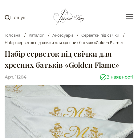
Головна
/
Каталог
/
Аксесуари
/
Серветки під свічки
/
Набір серветок під свічки для хресних батьків «Golden Flame»
Набір серветок під свічки для
хресних батьків «Golden Flame»
Арт. 11204
В наявності