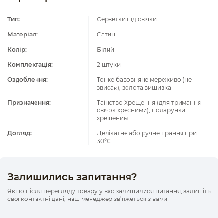
Тип:
Серветки під свічки
Матеріал:
Сатин
Колір:
Білий
Комплектація:
2 штуки
Оздоблення:
Тонке бавовняне мереживо (не
звисає), золота вишивка
Призначення:
Таїнство Хрещення (для тримання
свічок хресними), подарунки
хрещеним
Догляд:
Делікатне або ручне прання при
30°C
Залишились запитання?
Якщо після перегляду товару у вас залишилися питання, залишіть
свої контактні дані, наш менеджер зв’яжеться з вами