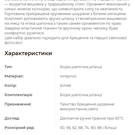
— акуратна вишивка у традиційному стилі. Орнамент виконаний у
синьо-жовтих кольорах, що символізують силу та незламність.
Горловина прикрашена крученими шнурами з білими китицями.
Комплект доповнюють зручні штанці з геометричною вишивкою
на ніжці та м’яка шапочка з таким самим орнаментом по краю.
Завдяки еластичній тканині та зручному крою, малюку буде
комфортно рухатися.
Цей набір ідеально підходить для Хрещення та першої святкової
фотосесії.
Характеристики
Тип:
Бодік,шапочка,штанці
Матеріал:
інтерлок
Колір:
Білий
Комплектація:
Бодік,шапочка,штанці
Призначення:
Таїнство Хрещення,щоденне
використання,свято
Догляд:
Делікатне ручне прання при 30°C
Розмірний ряд:
50, 56, 62, 68, 74, 80, 86 і більші