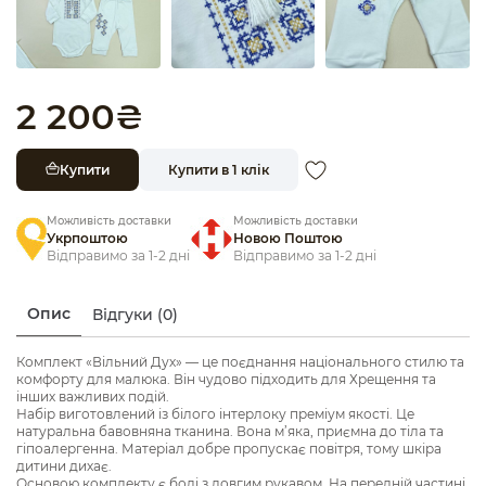
2 200
₴
Купити
Купити в 1 клік
Можливість доставки
Можливість доставки
Укрпоштою
Новою Поштою
Відправимо за 1-2 дні
Відправимо за 1-2 дні
Опис
Відгуки (0)
Комплект «Вільний Дух» — це поєднання національного стилю та
комфорту для малюка. Він чудово підходить для Хрещення та
інших важливих подій.
Набір виготовлений із білого інтерлоку преміум якості. Це
натуральна бавовняна тканина. Вона м’яка, приємна до тіла та
гіпоалергенна. Матеріал добре пропускає повітря, тому шкіра
дитини дихає.
Основою комплекту є боді з довгим рукавом. На передній частині