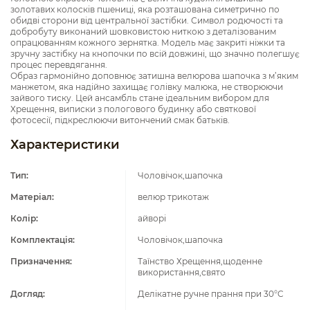
золотавих колосків пшениці, яка розташована симетрично по
обидві сторони від центральної застібки. Символ родючості та
добробуту виконаний шовковистою ниткою з деталізованим
опрацюванням кожного зернятка. Модель має закриті ніжки та
зручну застібку на кнопочки по всій довжині, що значно полегшує
процес перевдягання.
Образ гармонійно доповнює затишна велюрова шапочка з м’яким
манжетом, яка надійно захищає голівку малюка, не створюючи
зайвого тиску. Цей ансамбль стане ідеальним вибором для
Хрещення, виписки з пологового будинку або святкової
фотосесії, підкреслюючи витончений смак батьків.
Характеристики
Тип:
Чоловічок,шапочка
Матеріал:
велюр трикотаж
Колір:
айворі
Комплектація:
Чоловічок,шапочка
Призначення:
Таїнство Хрещення,щоденне
використання,свято
Догляд:
Делікатне ручне прання при 30°C