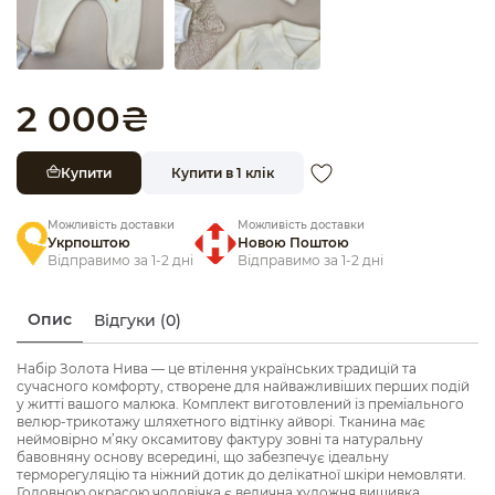
2 000
₴
Купити
Купити в 1 клік
Можливість доставки
Можливість доставки
Укрпоштою
Новою Поштою
Відправимо за 1-2 дні
Відправимо за 1-2 дні
Опис
Відгуки (0)
Набір Золота Нива — це втілення українських традицій та
сучасного комфорту, створене для найважливіших перших подій
у житті вашого малюка. Комплект виготовлений із преміального
велюр-трикотажу шляхетного відтінку айворі. Тканина має
неймовірно м’яку оксамитову фактуру зовні та натуральну
бавовняну основу всередині, що забезпечує ідеальну
терморегуляцію та ніжний дотик до делікатної шкіри немовляти.
Головною окрасою чоловічка є велична художня вишивка