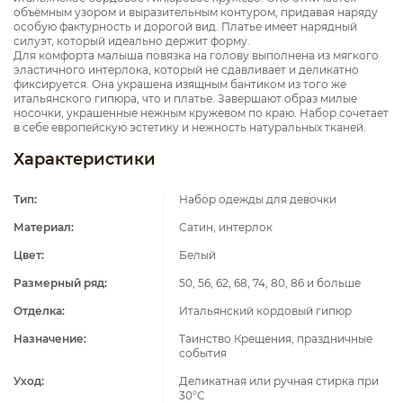
объёмным узором и выразительным контуром, придавая наряду
особую фактурность и дорогой вид. Платье имеет нарядный
силуэт, который идеально держит форму.
Для комфорта малыша повязка на голову выполнена из мягкого
эластичного интерлока, который не сдавливает и деликатно
фиксируется. Она украшена изящным бантиком из того же
итальянского гипюра, что и платье. Завершают образ милые
носочки, украшенные нежным кружевом по краю. Набор сочетает
в себе европейскую эстетику и нежность натуральных тканей.
Характеристики
Тип:
Набор одежды для девочки
Материал:
Сатин, интерлок
Цвет:
Белый
Размерный ряд:
50, 56, 62, 68, 74, 80, 86 и больше
Отделка:
Итальянский кордовый гипюр
Назначение:
Таинство Крещения, праздничные
события
Уход:
Деликатная или ручная стирка при
30°C