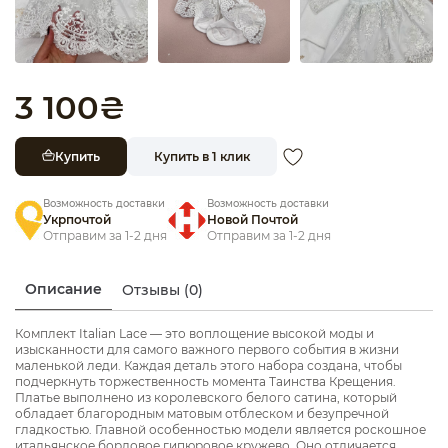
3 100
₴
Купить
Купить в 1 клик
Возможность доставки
Возможность доставки
Укрпочтой
Новой Почтой
Отправим за 1-2 дня
Отправим за 1-2 дня
Описание
Отзывы (0)
Комплект Italian Lace — это воплощение высокой моды и
изысканности для самого важного первого события в жизни
маленькой леди. Каждая деталь этого набора создана, чтобы
подчеркнуть торжественность момента Таинства Крещения.
Платье выполнено из королевского белого сатина, который
обладает благородным матовым отблеском и безупречной
гладкостью. Главной особенностью модели является роскошное
итальянское бордовое гипюровое кружево. Оно отличается